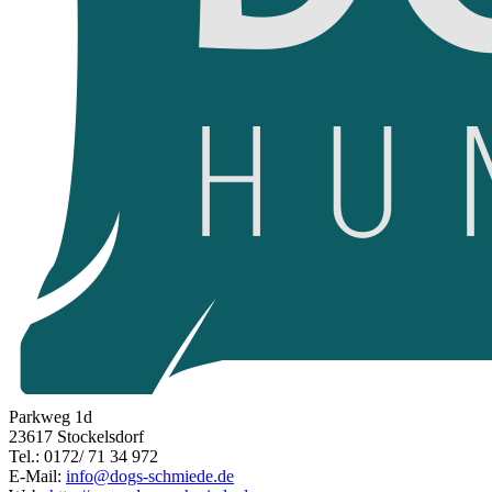
Parkweg 1d
23617 Stockelsdorf
Tel.: 0172/ 71 34 972
E-Mail:
info@dogs-schmiede.de