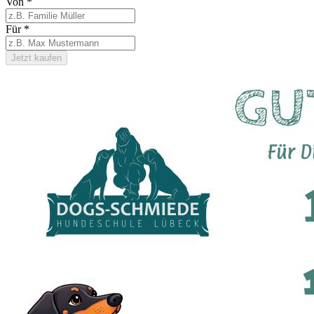
Von
*
Für
*
Jetzt kaufen