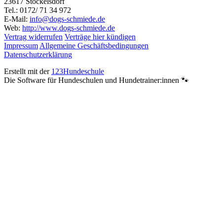
23617 Stockelsdorf
Tel.: 0172/ 71 34 972
E-Mail:
info@dogs-schmiede.de
Web:
http://www.dogs-schmiede.de
Vertrag widerrufen
Verträge hier kündigen
Impressum
Allgemeine Geschäftsbedingungen
Datenschutzerklärung
Erstellt mit der
123Hundeschule
Die Software für Hundeschulen und Hundetrainer:innen 🐾