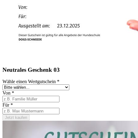
Neutrales Geschenk 03
Wähle einen Wertgutschein
*
Von
*
Für
*
Jetzt kaufen